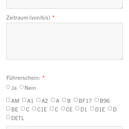
Zeitraum (von/bis)
Führerschein:
Ja
Nein
AM
A1
A2
A
B
BF17
B96
BE
C
C1E
C
CE
D1
D1E
D
DETL