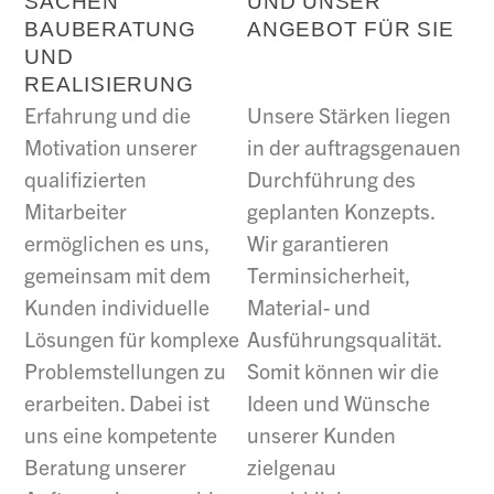
SACHEN
UND UNSER
BAUBERATUNG
ANGEBOT FÜR SIE
UND
REALISIERUNG
Erfahrung und die
Unsere Stärken liegen
Motivation unserer
in der auftragsgenauen
qualifizierten
Durchführung des
Mitarbeiter
geplanten Konzepts.
ermöglichen es uns,
Wir garantieren
gemeinsam mit dem
Terminsicherheit,
Kunden individuelle
Material- und
Lösungen für komplexe
Ausführungsqualität.
Problemstellungen zu
Somit können wir die
erarbeiten. Dabei ist
Ideen und Wünsche
uns eine kompetente
unserer Kunden
Beratung unserer
zielgenau