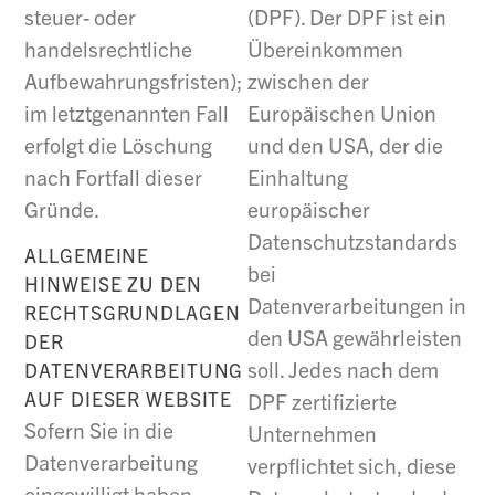
(DPF). Der DPF ist ein
steuer- oder
Übereinkommen
handelsrechtliche
zwischen der
Aufbewahrungsfristen);
Europäischen Union
im letztgenannten Fall
und den USA, der die
erfolgt die Löschung
Einhaltung
nach Fortfall dieser
europäischer
Gründe.
Datenschutzstandards
ALLGEMEINE
bei
HINWEISE ZU DEN
Datenverarbeitungen in
RECHTSGRUNDLAGEN
den USA gewährleisten
DER
soll. Jedes nach dem
DATENVERARBEITUNG
AUF DIESER WEBSITE
DPF zertifizierte
Sofern Sie in die
Unternehmen
Datenverarbeitung
verpflichtet sich, diese
eingewilligt haben,