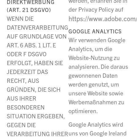
werden, erfahren Sie in
DIREKTWERBUNG
der Privacy Policy auf
(ART. 21 DSGVO)
https://www.adobe.com/
WENN DIE
DATENVERARBEITUNG
GOOGLE ANALYTICS
AUF GRUNDLAGE VON
Wir verwenden Google
ART. 6 ABS. 1 LIT. E
Analytics, um die
ODER F DSGVO
Website-Nutzung zu
ERFOLGT, HABEN SIE
analysieren. Die daraus
JEDERZEIT DAS
gewonnenen Daten
RECHT, AUS
werden genutzt, um
GRÜNDEN, DIE SICH
unsere Website sowie
AUS IHRER
Werbemaßnahmen zu
BESONDEREN
optimieren.
SITUATION ERGEBEN,
Google Analytics wird
GEGEN DIE
uns von Google Ireland
VERARBEITUNG IHRER