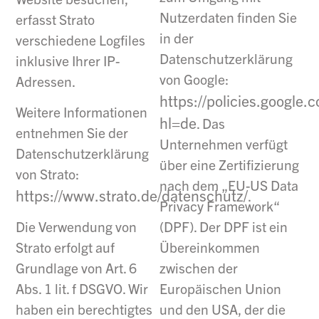
Nutzerdaten finden Sie
erfasst Strato
in der
verschiedene Logfiles
Datenschutzerklärung
inklusive Ihrer IP-
von Google:
Adressen.
https://policies.google.
Weitere Informationen
hl=de
. Das
entnehmen Sie der
Unternehmen verfügt
Datenschutzerklärung
über eine Zertifizierung
von Strato:
nach dem „EU-US Data
https://www.strato.de/datenschutz/
.
Privacy Framework“
(DPF). Der DPF ist ein
Die Verwendung von
Übereinkommen
Strato erfolgt auf
zwischen der
Grundlage von Art. 6
Europäischen Union
Abs. 1 lit. f DSGVO. Wir
und den USA, der die
haben ein berechtigtes