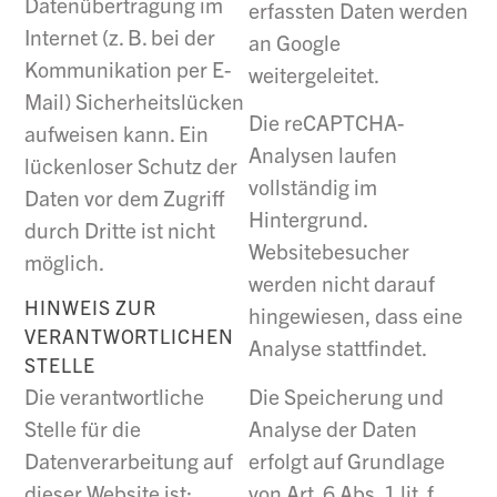
Datenübertragung im
erfassten Daten werden
Internet (z. B. bei der
an Google
Kommunikation per E-
weitergeleitet.
Mail) Sicherheitslücken
Die reCAPTCHA-
aufweisen kann. Ein
Analysen laufen
lückenloser Schutz der
vollständig im
Daten vor dem Zugriff
Hintergrund.
durch Dritte ist nicht
Websitebesucher
möglich.
werden nicht darauf
HINWEIS ZUR
hingewiesen, dass eine
VERANTWORTLICHEN
Analyse stattfindet.
STELLE
Die Speicherung und
Die verantwortliche
Analyse der Daten
Stelle für die
erfolgt auf Grundlage
Datenverarbeitung auf
von Art. 6 Abs. 1 lit. f
dieser Website ist: