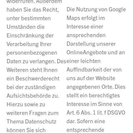
widerrufen. Außerdem
Die Nutzung von Google
haben Sie das Recht,
Maps erfolgt im
unter bestimmten
Interesse einer
Umständen die
ansprechenden
Einschränkung der
Darstellung unserer
Verarbeitung Ihrer
OnlineAngebote und an
personenbezogenen
einer leichten
Daten zu verlangen. Des
Auffindbarkeit der von
Weiteren steht Ihnen
uns auf der Website
ein Beschwerderecht
angegebenen Orte. Dies
bei der zuständigen
stellt ein berechtigtes
Aufsichtsbehörde zu.
Interesse im Sinne von
Hierzu sowie zu
Art. 6 Abs. 1 lit. f DSGVO
weiteren Fragen zum
dar. Sofern eine
Thema Datenschutz
entsprechende
können Sie sich